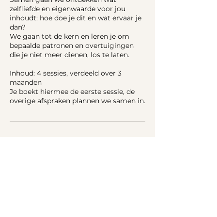
zelfliefde en eigenwaarde voor jou
inhoudt: hoe doe je dit en wat ervaar je
dan?
We gaan tot de kern en leren je om
bepaalde patronen en overtuigingen
die je niet meer dienen, los te laten.
Inhoud: 4 sessies, verdeeld over 3
maanden
Je boekt hiermee de eerste sessie, de
overige afspraken plannen we samen in.
Annuleringsbeleid
Om te annuleren of opnieuw te
plannen, neem dan minimaal 24 uur
vantevoren contact met me op.