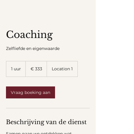
Coaching
Zelfliefde en eigenwaarde
333
euro
1 uur
1
€ 333
Location 1
u
u
Vraag boeking aan
Beschrijving van de dienst
Samen gaan we ontdekken wat